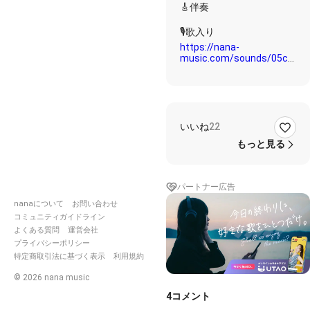
🎸伴奏
https://nana-
music.com/sounds/05cbf41
歌詞
Lonely Lonely Lonely
泣かないで
いいね
22
愛しい人よ
もっと見る
この街が僕らを孤独にする
のなら
Calling Calling Calling
パートナー広告
君と夢を見ていたいんだよ
nanaについて
お問い合わせ
この風に身を委ねて踊れば
コミュニティガイドライン
いい
よくある質問
運営会社
プライバシーポリシー
憂鬱が空を覆い尽くしたっ
特定商取引法に基づく表示
利用規約
て
終わりの見えない土砂降り
©
2026
nana music
だって
未来を愛していられる
4
コメント
あなたとなら季節が巡り始