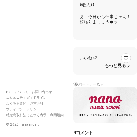
リスト
🎙歌入り
あ、今日から仕事じゃん！
頑張りましょう🍀✨
#通知がたくさんいって申
し訳ない
https://nana-
いいね
42
music.com/sounds/05cb66
もっと見る
https://nana-
music.com/sounds/05cb66
パートナー広告
nanaについて
お問い合わせ
コミュニティガイドライン
よくある質問
運営会社
プライバシーポリシー
特定商取引法に基づく表示
利用規約
©
2026
nana music
9
コメント