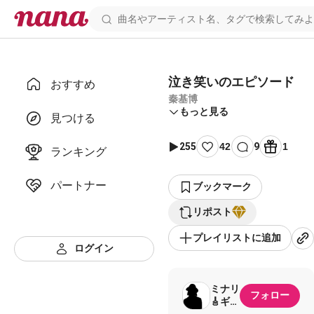
泣き笑いのエピソード
おすすめ
秦基博
もっと見る
見つける
255
42
9
1
ランキング
パートナー
ブックマーク
リポスト
プレイリストに追加
ログイン
ミナリ
フォロー
🎸ギタ