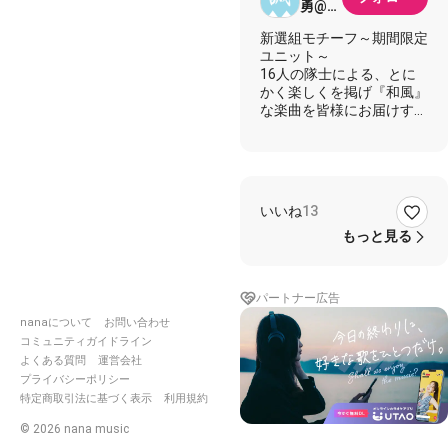
勇@新
選組・
新選組モチーフ～期間限定
改
ユニット～
16人の隊士による、とに
かく楽しくを掲げ『和風』
な楽曲を皆様にお届けする
集団です。
新選組の面々が異国の歌に
挑戦した珍しい一曲！
各々の性格がはっきり出て
いいね
13
いて面白い仕上がりに🤗
和気あいあいとした楽しい
もっと見る
雰囲気を年末に是非🥰
✰⋆｡:ﾟ･*☽:ﾟ･⋆｡
パートナー広告
✰⋆｡:ﾟ･*☽:ﾟ･⋆｡
✰⋆｡:ﾟ･*☽ ✰⋆｡:ﾟ･
nanaについて
お問い合わせ
*☽:ﾟ･⋆｡✰⋆｡:ﾟ･*
コミュニティガイドライン
よくある質問
運営会社
🎄メリークリスマス🎄
プライバシーポリシー
…って過ぎてますね…💦
特定商取引法に基づく表示
利用規約
ですが、新撰組で第9を歌
ってみました〜✨
©
2026
nana music
個性溢れる歌＆声劇、ぜひ