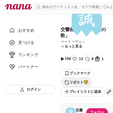
交響曲第九番「歓喜の
おすすめ
歌」
ベートーヴェン
見つける
もっと見る
ランキング
194
13
4
1
パートナー
ブックマーク
リポスト
ログイン
プレイリストに追加
近藤
フォロー