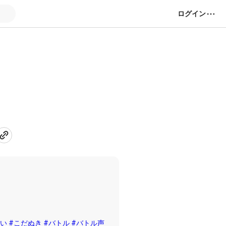
ログイン
合い
#こだぬき
#バトル
#バトル声