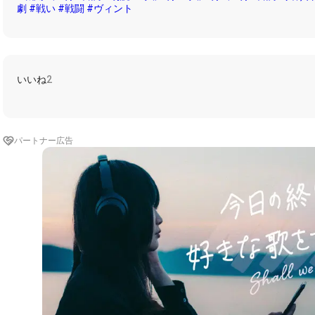
劇
#戦い
#戦闘
#ヴィント
いいね
2
パートナー広告