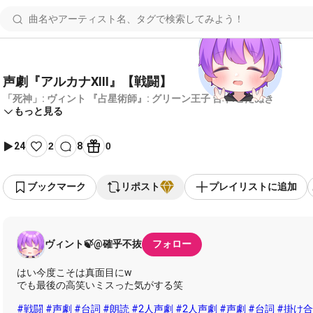
声劇『アルカナXIII』【戦闘】
「死神」: ヴィント 『占星術師』: グリーン王子 台本:こだぬき
もっと見る
24
2
8
0
ブックマーク
リポスト
プレイリストに追加
ヴィント🍃@確乎不抜
フォロー
はい今度こそは真面目にw
でも最後の高笑いミスった気がする笑
#戦闘
#声劇
#台詞
#朗読
#2人声劇
#2人声劇
#声劇
#台詞
#掛け