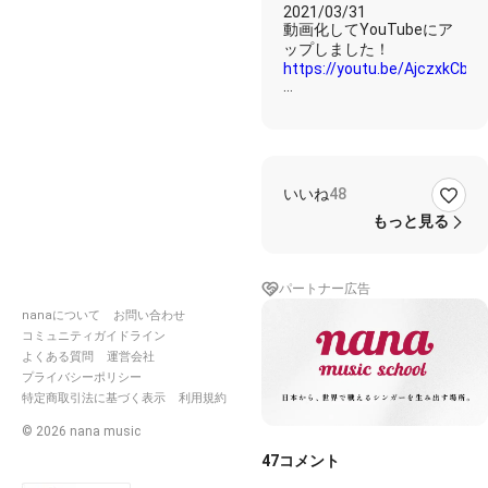
2021/03/31
動画化してYouTubeにア
https://youtu.be/AjczxkCb7e
以前、Marinohashiさんが
私をイメージして作曲して
くださった曲
いいね
48
https://nana-
music.com/sounds/05ac74
もっと見る
に歌詞をつけて歌ってみま
した〜！
パートナー広告
作詞をして人に聴いてもら
nanaについて
お問い合わせ
うなんて初めてのことで
コミュニティガイドライン
恥ずかしさでいっぱいなの
よくある質問
運営会社
ですが、
プライバシーポリシー
せっかくMarinohashiさん
特定商取引法に基づく表示
利用規約
に素敵な曲を作っていただ
いたので
©
2026
nana music
思い切って挑戦してみまし
47
コメント
た❗️