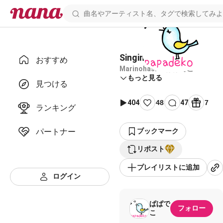
Singing blue bird
おすすめ
Marinohashi&ぱぱでこ
もっと見る
見つける
404
48
47
7
ランキング
パートナー
ブックマーク
リポスト
プレイリストに追加
ログイン
ぱぱで
フォロー
こ