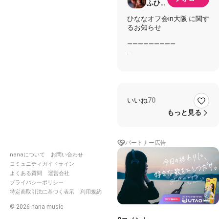
ふひな
(19)
ひななオフ会in大阪 に関す
るお知らせ
―――――――――
既に参加が決定している楽
器陣の皆様、参加を予定し
ていた皆様に先ずはお礼を
申し上げます。
ありがとうございます。
いいね
70
来年2021年5月2日(日)に
もっと見る
開催予定の【ひななオフ会
in大阪】につきまして、皆
様にご報告致します。
パートナー広告
現在、新型コロナウイルス
nanaについて
お問い合わせ
感染拡大防止に伴い、大規
コミュニティガイドライン
模イベント等で参加人数の
よくある質問
運営会社
大幅な制限やイベントの延
プライバシーポリシー
期・中止が相次いでおりま
特定商取引法に基づく表示
利用規約
す。
©
2026
nana music
当イベントにおきましては
参加人数が約100人規模と