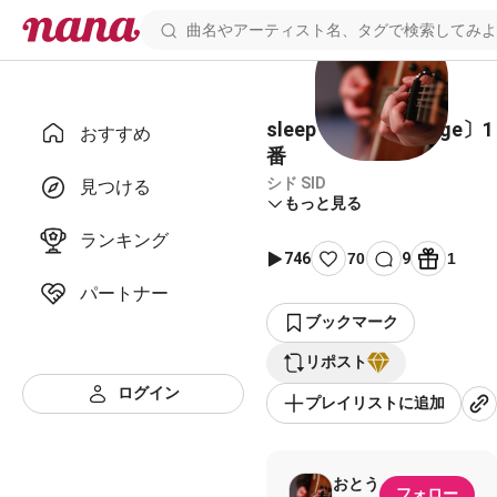
sleep 〔band arrange〕1
おすすめ
番
シド SID
見つける
もっと見る
ランキング
746
70
9
1
パートナー
ブックマーク
リポスト
ログイン
プレイリストに追加
おとう
フォロー