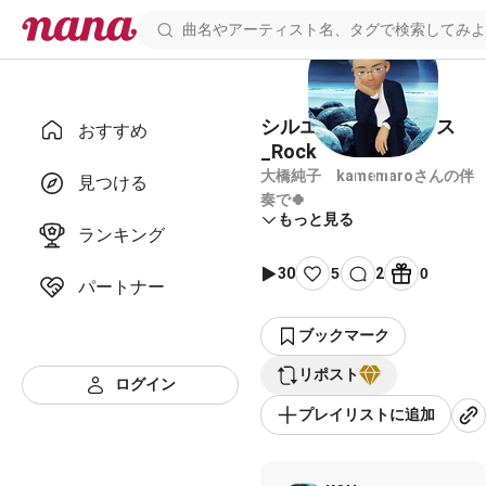
シルエット・ロマンス
おすすめ
_Rock
大橋純子 kamemaroさんの伴
見つける
奏で🍀
もっと見る
ランキング
30
5
2
0
パートナー
ブックマーク
リポスト
ログイン
プレイリストに追加