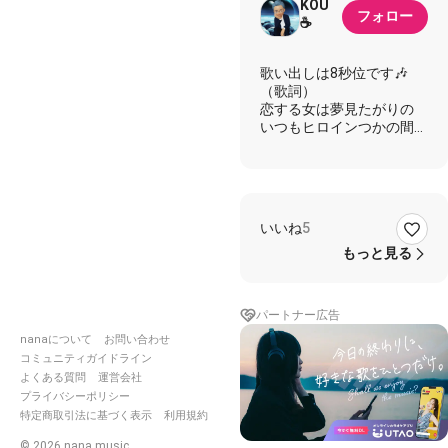
KOU
フォロー
☕️
歌い出しは8秒位です🎶
（歌詞）
恋する女は夢見たがりの
いつもヒロインつかの間の
鏡に向かってアイペンシル
の
色を並べて迷うだけ
窓辺の憂い顔は装う女心
茜色のシルエットシルエッ
いいね
5
ト
もっと見る
あゝあなたに恋心ぬすまれ
て
もっとロマンス私に仕掛け
パートナー広告
てきて
nanaについて
お問い合わせ
あゝあなたに恋模様染めら
れて
コミュニティガイドライン
もっとロマンスときめきを
よくある質問
運営会社
プライバシーポリシー
特定商取引法に基づく表示
利用規約
©
2026
nana music