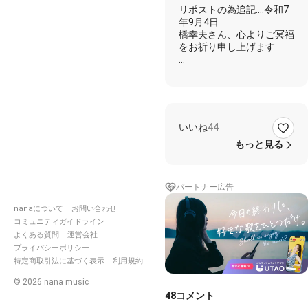
ぶり投稿
リポストの為追記‥‥令和7
だぁ🤗コ
年9月4日
メ💬返、
橋幸夫さん、心よりご冥福
聴きnana
をお祈り申し上げます
が遅れて
て🙏／
『恋のメキシカンロック』
『HERO』
橋幸夫
ナレーシ
ョン🎤
Keiちゃんからコラボ招待
で、かっ
で後コラして🎙
ぱくん🥒
いいね
44
ず～～～～と！そのままに
とコラボ
もっと見る
💦
🎂🎉💐🎁
秋がやって来る前にシクレ
♪ミュート投稿♬
Keiちゃん、ゆかりちゃん
パートナー広告
と
メキシカンロックでGoゴ
nanaについて
お問い合わせ
ーゴーゴーしました
コミュニティガイドライン
٩( *˙0˙*)۶٩(*˙0˙* )۶いぇー
よくある質問
運営会社
い❣
プライバシーポリシー
お二人ともありがとうござ
特定商取引法に基づく表示
利用規約
いました♪
©
2026
nana music
素敵な伴奏は
48
コメント
watanabehneさん