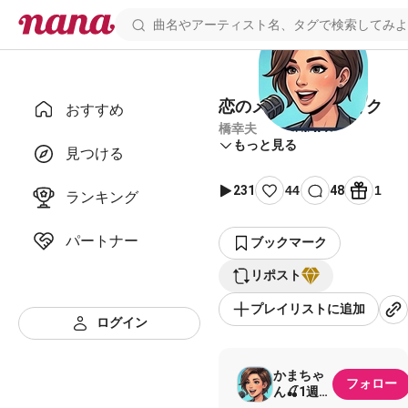
恋のメキシカンロック
おすすめ
橋幸夫
もっと見る
見つける
231
44
48
1
ランキング
パートナー
ブックマーク
リポスト
プレイリストに追加
ログイン
かまちゃ
フォロー
ん🍒1週間