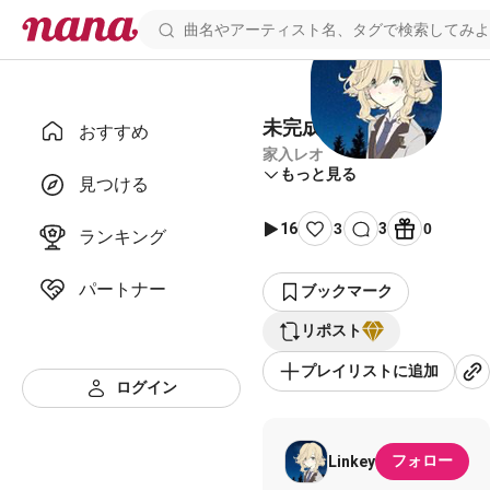
未完成
おすすめ
家入レオ
もっと見る
見つける
16
3
3
0
ランキング
パートナー
ブックマーク
リポスト
プレイリストに追加
ログイン
フォロー
Linkey