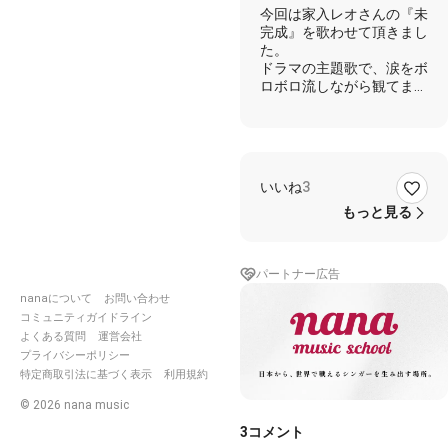
今回は家入レオさんの『未
完成』を歌わせて頂きまし
た。
ドラマの主題歌で、涙をボ
ロボロ流しながら観てまし
た。
歌えて本当に楽しかったで
す！
お時間がある際に是非聴い
いいね
3
てください。
もっと見る
#未完成
#家入レオ
#ピアノ
パートナー広告
#たしろゆう
#しげ
さんとコラボ
nanaについて
お問い合わせ
コミュニティガイドライン
よくある質問
運営会社
プライバシーポリシー
特定商取引法に基づく表示
利用規約
©
2026
nana music
3
コメント