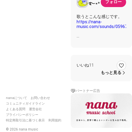
フォロー
࿐⋆*
https://nana-
music.com/sounds/059677
歌詞✩࿐⋆*
I’m just walkin’ in the rain
いいね
11
口笛 吹きながら 襟を立て
ずぶ濡れで
もっと見る
I’m just walkin’ in the rain
I’m just walkin’ in the rain
パートナー広告
立ち止まり何故かと
尋ねてもわからない
nanaについて
お問い合わせ
I’m just walkin’ in the rain
コミュニティガイドライン
よくある質問
運営会社
どこか陽のあたる場所を
プライバシーポリシー
探したけれど今も見つから
特定商取引法に基づく表示
利用規約
ない
So I’m just walkin’ in the
©
2026
nana music