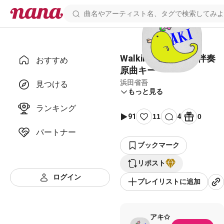
Walking in the rain 伴奏
おすすめ
原曲キー
浜田省吾
見つける
もっと見る
ランキング
91
11
4
0
パートナー
ブックマーク
リポスト
ログイン
プレイリストに追加
アキ✩