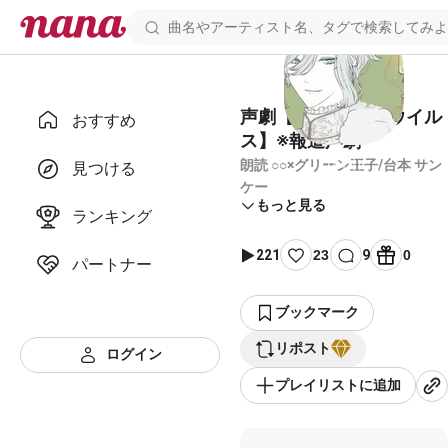
声劇【JKオヤジ化ウイル
おすすめ
ス】※報道声劇
朗読 ○○×グリーン王子/台本 サン
見つける
ケー
もっと見る
ランキング
221
23
9
0
パートナー
ブックマーク
リポスト
ログイン
プレイリストに追加