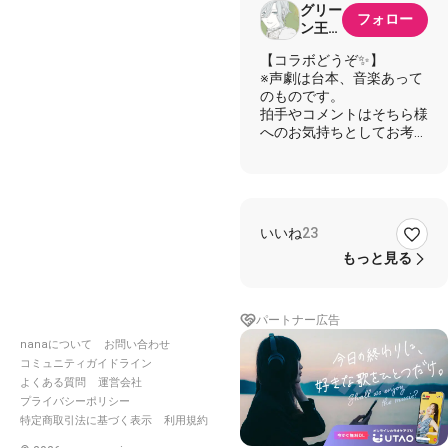
グリー
フォロー
ン王子
@
【コラボどうぞ✨】
nana
※声劇は台本、音楽あって
お休み
のものです。
拍手やコメントはそちら様
へのお気持ちとしてお考え
ください。
アドリブなどの諸注意を守
って楽しく遊びましょう。
＿＿＿＿＿＿＿＿＿＿＿＿
＿＿＿＿＿＿＿＿＿
いいね
23
女子高生専門家の先生やら
もっと見る
せて頂きました！
ニュースキャスターさんの
パートナー広告
鋭いツッコミお待ちしてお
ります！
nanaについて
お問い合わせ
コミュニティガイドライン
衝撃のタイトルにホイホイ
よくある質問
運営会社
されました（笑）
プライバシーポリシー
🤣緊急事態宣言もタイムリ
特定商取引法に基づく表示
利用規約
ーですね！