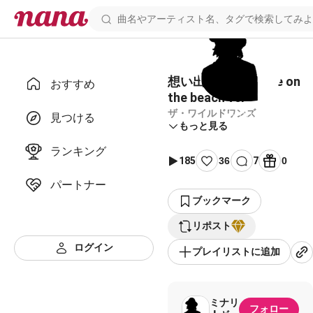
想い出の渚 - ukulele on
おすすめ
the beach ver -
ザ・ワイルドワンズ
見つける
もっと見る
ランキング
185
36
7
0
パートナー
ブックマーク
リポスト
ログイン
プレイリストに追加
ミナリ
フォロー