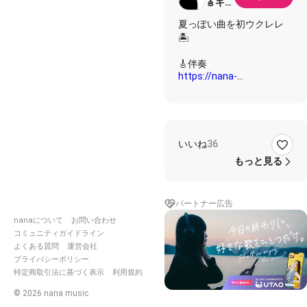
🎸ギタ
リスト
夏っぽい曲を初ウクレレ
🏝
https://nana-
music.com/sounds/059349f
#大人向け
#夏
いいね
36
#ウクレレ
#角川実成
もっと見る
パートナー広告
nanaについて
お問い合わせ
コミュニティガイドライン
よくある質問
運営会社
プライバシーポリシー
特定商取引法に基づく表示
利用規約
©
2026
nana music