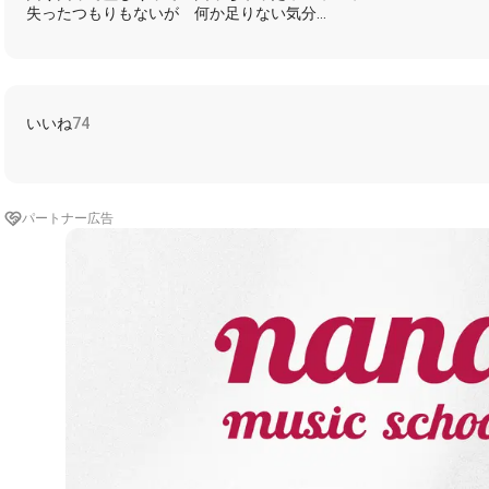
失ったつもりもないが 何か足りない気分
ちょっと変にハイになって 吹かし込んだ四輪車
兄弟よ如何かしよう もう何も考えない様
銀河系の外れへと さようなら
真実も 道徳も 動作しないイカれた夜でも
いいね
74
僕ら手を叩いて笑い合う
誰にも知られないまま
たった一瞬の このきらめきを
食べ尽くそう二人で くたばるまで
パートナー広告
そして幸運を 僕らに祈りを
まだ行こう 誰も追いつけない くらいのスピードで
稲妻の様に生きていたいだけ
お前はどうしたい？ 返事はいらない
https://nana-music.com/sounds/058a9ce0
https://nana-music.com/sounds/058a9c83
https://nana-music.com/sounds/058a9e27