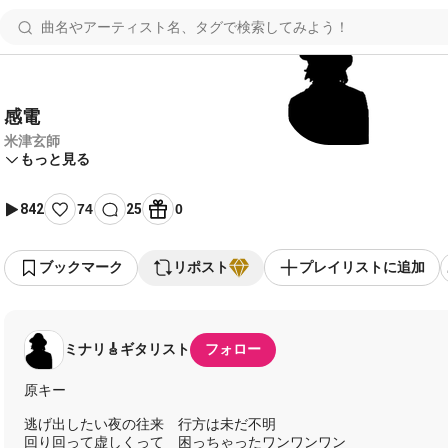
感電
米津玄師
もっと見る
842
74
25
0
ブックマーク
リポスト
プレイリストに追加
ミナリ🎸ギタリスト
フォロー
原キー
逃げ出したい夜の往来 行方は未だ不明
回り回って虚しくって 困っちゃったワンワンワン