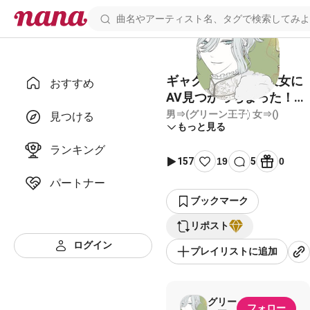
ギャグ声劇台本【彼女に
おすすめ
AV見つかっちまった！
泣】2人用
男⇒(グリーン王子) 女⇒()
見つける
もっと見る
ランキング
157
19
5
0
パートナー
ブックマーク
リポスト
ログイン
プレイリストに追加
グリー
フォロー