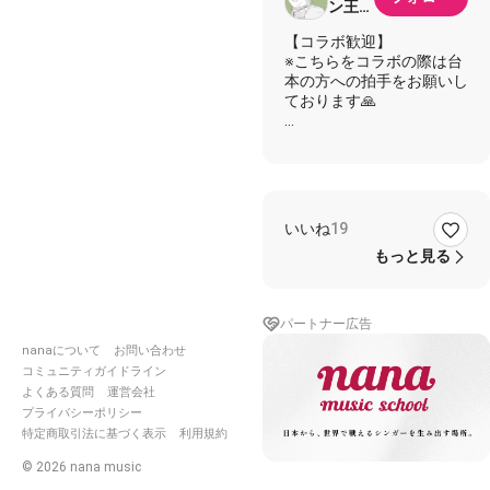
ン王子
@
【コラボ歓迎】
nana
※こちらをコラボの際は台
お休み
本の方への拍手をお願いし
ております🙏
また、キャプションへの転
載NGにつき録音の時に表
示するには台本者さんペー
ジの文章長押し全てコピー
→録音画面のメモへの貼り
いいね
19
付けでお読みください。
もっと見る
★★★★★★★★★★★★★
パートナー広告
かまちゃんさんとコラボし
nanaについて
お問い合わせ
https://nana-
コミュニティガイドライン
music.com/sounds/056c11
よくある質問
運営会社
プライバシーポリシー
特定商取引法に基づく表示
利用規約
★★★★★★★★★★★★★
©
2026
nana music