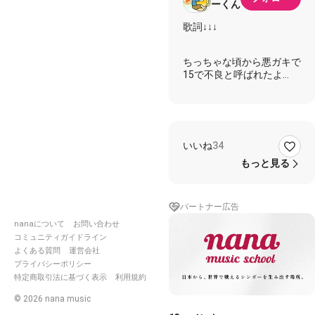
ーくん
歌詞↓↓↓
ちっちゃな頃から悪ガキで
15で不良と呼ばれたよ
ナイフみたいにとがっては
触るものみな傷つけた
いいね
34
あー わかってくれとは言
わないが
もっと見る
そんなに俺が悪いのか
ララバイ ララバイ おやす
みよ
パートナー広告
ギザギザハートの子守唄
nanaについて
お問い合わせ
コミュニティガイドライン
熱い心をしばられて
よくある質問
運営会社
夢は机で削られて
プライバシーポリシー
特定商取引法に基づく表示
利用規約
卒業式だと言うけれど
何を卒業するのだろう
©
2026
nana music