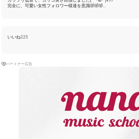
ガッツリ低音で、カッコ良さ目指しました(｀･ω･´)ｷﾘｯ
完全に、可愛い女性フォロワー様達を意識🤣🤣🤣
サビはここぞとばかりに、3オクターブユニゾンです！
それに上下ハモリをプラスしてみました🎶
ま、低音はあれですよ…これはもうオスだよね😂
モンスとか使わなくても出ちゃうしwww
いいね
225
そして、ボカロでもエコーしか使わない人(･ω･)ﾉﾊｰｲ
加工エフェクトの使いどころがイマイチ分かんない…
長らく出しそびれてたけど、最近フレさんからのカワボ弄りが酷い
パートナー広告
たいと思いますw
そこの姫、出したからね！？(笑)
歌詞
さよならはあなたから言った
それなのに頬を濡らしてしまうの
そうやって昨日の事も消してしまうなら
もういいよ
笑って
花束を抱えて歩いた 意味もなくただ街を見下ろした
こうやって理想の縁に心を置き去っていく もういいか