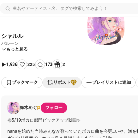
シャルル
バルーン
もっと見る
1,936
225
173
2
ブックマーク
リポスト
プレイリストに追加
舞木めぐ
フォロー
㊗️5/19ボカロ部門ピックアップ🙌🏻✨
nanaを始めた当時みんなが歌っていたボカロ曲を今更…いや、満を持