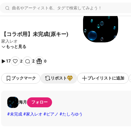
【コラボ用】未完成(原キー)
家入レオ
もっと見る
17
2
2
0
ブックマーク
リポスト
プレイリストに追加
海月
フォロー
#未完成
#家入レオ
#ピアノ
#たしろゆう