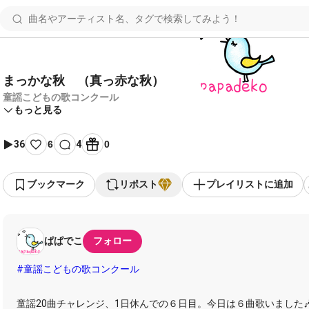
まっかな秋 （真っ赤な秋）
童謡こどもの歌コンクール
もっと見る
36
6
4
0
ブックマーク
リポスト
プレイリストに追加
ぱぱでこ
フォロー
#童謡こどもの歌コンクール
童謡20曲チャレンジ、1日休んでの６日目。今日は６曲歌いました