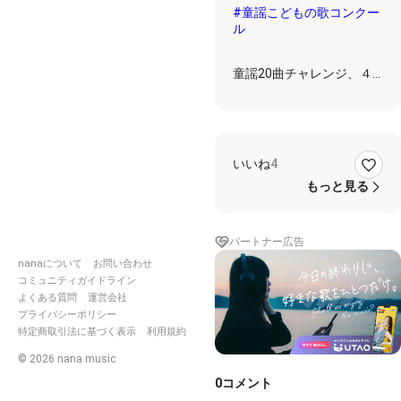
#童謡こどもの歌コンクー
ル
童謡20曲チャレンジ、４
日目。今日は３曲歌いまし
た🎶
10曲目「赤蜻蛉（赤とん
ぼ）」
いいね
4
む、難しい…。
もっと見る
親しみやすい曲ですが、歌
うのはすごく難しいです
😭
パートナー広告
自己採点は60点…。
でも12日までに20曲歌い
nanaについて
お問い合わせ
たいので、次の曲に進みま
コミュニティガイドライン
す！😅
よくある質問
運営会社
プライバシーポリシー
特定商取引法に基づく表示
利用規約
音割れ対策に２種類ほどイ
ヤホンマイクを試してみた
©
2026
nana music
のですが、やはり音質が気
0
コメント
に入らず、元通りの