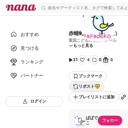
赤蜻蛉 （赤とんぼ）
おすすめ
童謡こどもの歌コンクール
もっと見る
見つける
21
4
0
0
ランキング
パートナー
ブックマーク
リポスト
プレイリストに追加
ログイン
ぱぱで
フォロー
こ