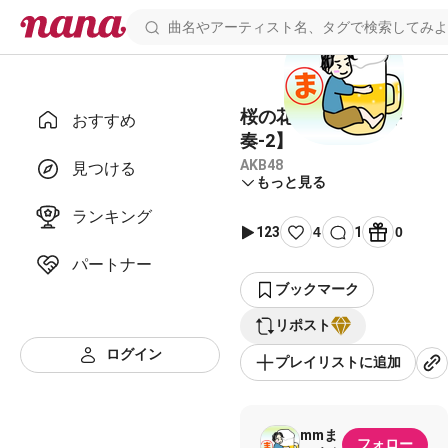
桜の花びらたち【伴
おすすめ
奏-2】
AKB48
見つける
もっと見る
ランキング
123
4
1
0
パートナー
ブックマーク
リポスト
ログイン
プレイリストに追加
mmま
フォロー