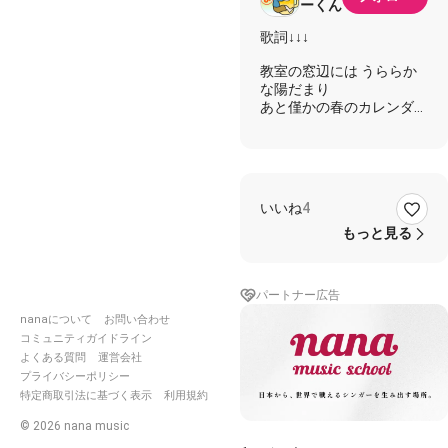
ーくん
歌詞↓↓↓
教室の窓辺には うららか
な陽だまり
あと僅かの春のカレンダー
授業中 見渡せば 同じ制服
着た
仲間たちが 大人に見える
それぞれの未来へと 旅立
いいね
4
って行くんだね
その背中に 夢の翼(はね)が
もっと見る
生えてる
桜の花びらたちが咲く頃
パートナー広告
どこかで 希望の鐘が鳴り
響く
nanaについて
お問い合わせ
私たちに明日の自由と 勇
コミュニティガイドライン
気をくれるわ
よくある質問
運営会社
桜の花びらたちが咲く頃
プライバシーポリシー
どこかで 誰かがきっと祈
特定商取引法に基づく表示
利用規約
ってる
©
2026
nana music
新しい世界のドアを 自分
のその手で開くこと