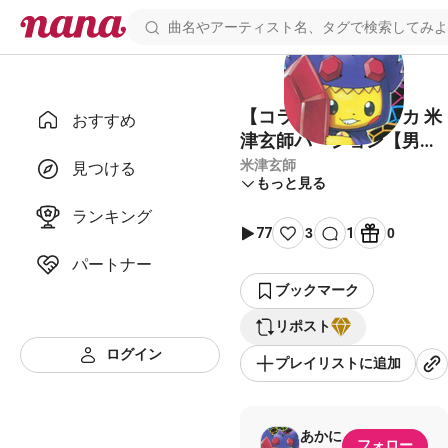
【コラボ済】パプリカ 米
おすすめ
津玄師バージョン【男性
キー】
米津玄師
見つける
もっと見る
ランキング
77
3
1
0
パートナー
ブックマーク
リポスト
ログイン
プレイリストに追加
あかに
フォロー