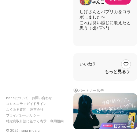
ゃんこ
しげさんとパプリカをコラ
ボしました〜
これは良い感じに歌えたと
思う！d(≧▽≦*)
☆歌詞☆
☆しげ
★あかにゃんこ
いいね
3
✨一緒に
もっと見る
☆曲りくねり はしゃいだ
道
青葉の森で駆け回る
パートナー広告
★遊び回り 日差しの街
誰かが呼んでいる
nanaについて
お問い合わせ
コミュニティガイドライン
☆夏が来る 影が立つ あな
よくある質問
運営会社
たに会いたい
プライバシーポリシー
★見つけたのは一番星
特定商取引法に基づく表示
利用規約
明日も晴れるかな
©
2026
nana music
✨パプリカ 花が咲いたら