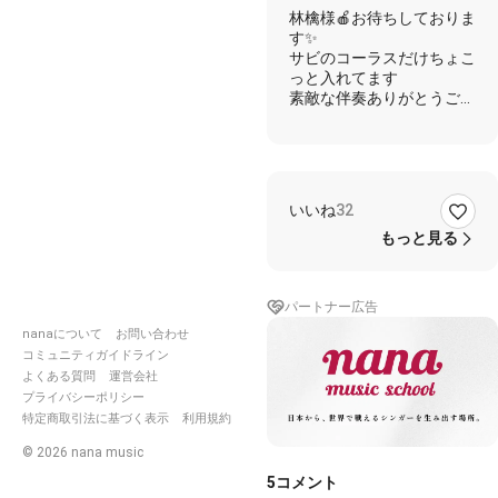
林檎様🍎お待ちしておりま
す✨
サビのコーラスだけちょこ
っと入れてます
素敵な伴奏ありがとうござ
いました
https://nana-
music.com/sounds/055a6f9
▲ 🎌東京事変🎌コラボ用
いいね
32
サウンド集
もっと見る
パートナー広告
アンテナ立てて頂戴
nanaについて
お問い合わせ
迚(とて)も間に合いそうに
コミュニティガイドライン
ない
よくある質問
運営会社
通じてオンライン
プライバシーポリシー
待って微かな周波
特定商取引法に基づく表示
利用規約
‥遠くない‥
本音デフォルト搭載
©
2026
nana music
臆面も無く対応したい
信じてローファイ
5
コメント