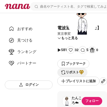
電波通信 【エアハモ】
おすすめ
東京事変
もっと見る
見つける
581
32
5
0
ランキング
パートナー
ブックマーク
リポスト
プレイリストに追加
ログイン
たんこ
フォロー
ろ☁️