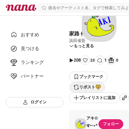
家路 伴奏
おすすめ
浜田省吾
もっと見る
見つける
208
10
1
0
ランキング
パートナー
ブックマーク
リポスト
プレイリストに追加
ログイン
アキ✩
フォロー
࿐⋆*