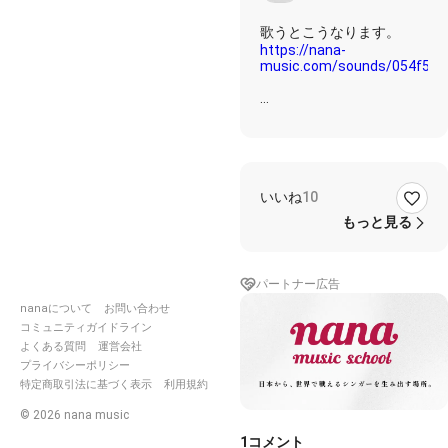
https://nana-
music.com/sounds/054f514
歌詞✩࿐⋆*
青く沈んだ夕闇に浮かぶ街
いいね
10
を見おろし
もっと見る
どんなに遠くてもたどり着
いてみせる
時のはざまにいつの日か
パートナー広告
魂を解き放って
nanaについて
お問い合わせ
どんなに遠くてもたどり着
いてみせる
コミュニティガイドライン
石のような孤独を道連れに
よくある質問
運営会社
空とこの道出会う場所へ
プライバシーポリシー
特定商取引法に基づく表示
利用規約
©
2026
nana music
#アキ浜田省吾伴奏
1
コメント