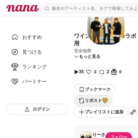
ワインレッドの心 コラボ
おすすめ
用
安全地帯
見つける
もっと見る
ランキング
35
3
2
0
パートナー
ブックマーク
リポスト
ログイン
プレイリストに追加
りーさ
フォロー