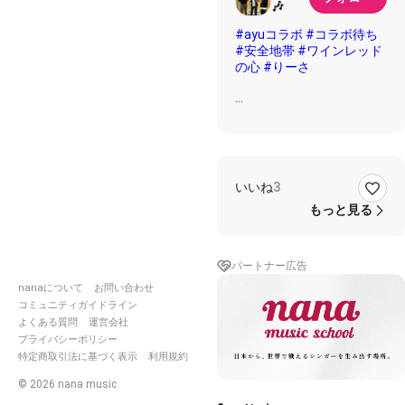
🎶
#ayuコラボ
#コラボ待ち
#安全地帯
#ワインレッド
の心
#りーさ
✼••┈┈••✼••┈┈••✼••┈┈••✼••┈┈
✨りーさ 💜Ayu 🍷一緒に
いいね
3
✨もっと勝手に恋したり
もっと見る
💜もっとKissを楽しんだり
✨忘れそうな想い出を
💜そっと抱いているより
🍷忘れてしまえば
パートナー広告
nanaについて
お問い合わせ
🍷今以上 それ以上 愛され
コミュニティガイドライン
るのに
よくある質問
運営会社
💜あなたは その透き通っ
プライバシーポリシー
た瞳のままで
特定商取引法に基づく表示
利用規約
🍷あの消えそうに燃えそう
なワインレッドの
©
2026
nana music
✨心を持つあなたの願いが