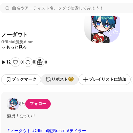
ノーダウト
Official髭男dism
もっと見る
12
0
0
0
ブックマーク
リポスト
プレイリストに追加
フォロー
ﾐﾅｾ
髭男！むずい！
#ノーダウト
#Official髭男dism
#テイラー