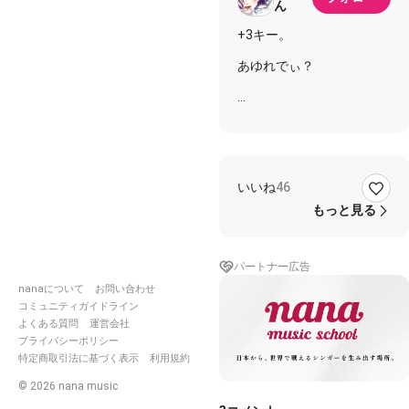
ん
+3キー。
あゆれでぃ？
#ジャンキーナイトタウン
オーケストラ
#すりぃ
#よ
んたん
８番線中央道り、蝉時雨の
いいね
46
オーケストレーション
とんがってスパイダー、モ
もっと見る
ラル、同調現象、戦場
数学的カリスマ気取り、チ
ャイナホワイト、快楽、道
パートナー広告
化
nanaについて
お問い合わせ
４畳半ミュージック、アル
コールとキャスター、売春
コミュニティガイドライン
劇
よくある質問
運営会社
Oh… 陽性？陰性？インテ
プライバシーポリシー
リぶる男性
特定商取引法に基づく表示
利用規約
だったらなんだってんだ
©
2026
nana music
Oh… 造詣、どうせ、チラ
つかせてバンザイ