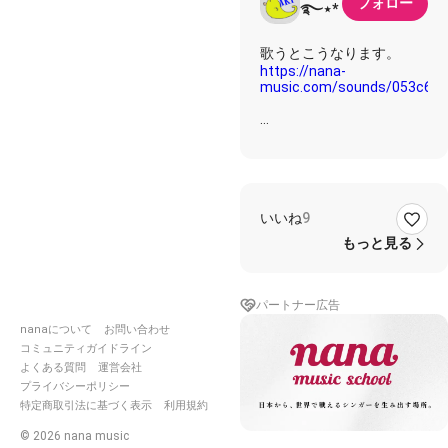
フォロー
࿐⋆*
https://nana-
music.com/sounds/053c6f3
歌詞✩࿐⋆*
夜の海見てたのさ ボンネ
いいね
9
ット腰掛けて
六甲アイランドの埠頭に
もっと見る
車停めてさ
振り向くとドアのところに
彼女が立ってたのさ
パートナー広告
「夜風が気持ちいいね。夜
nanaについて
お問い合わせ
景が ほら きれいだね」
コミュニティガイドライン
Magic in the summer
よくある質問
運営会社
night.夢のようだった
プライバシーポリシー
誰だって 恋に落ちるさ
特定商取引法に基づく表示
利用規約
見つめたら 心高鳴った い
©
2026
nana music
つだって恋は魔法さ