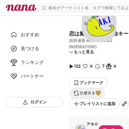
恋は魔法さ 伴奏 原曲キー
おすすめ
浜田省吾 with THE R&S
INSPIRATIONS
見つける
もっと見る
ランキング
122
9
7
0
パートナー
ブックマーク
リポスト
ログイン
プレイリストに追加
アキ✩