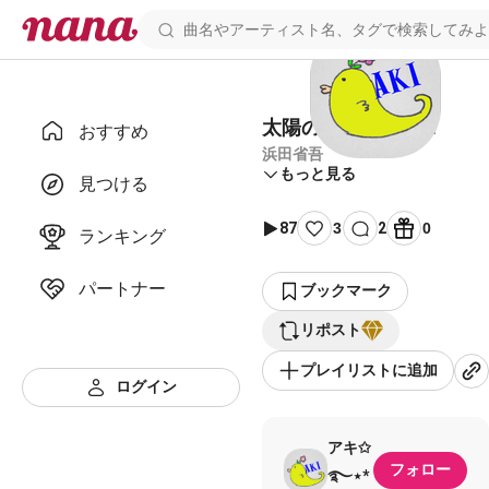
太陽の下へ 伴奏 ＋1
おすすめ
浜田省吾
もっと見る
見つける
87
3
2
0
ランキング
パートナー
ブックマーク
リポスト
プレイリストに追加
ログイン
アキ✩
フォロー
࿐⋆*