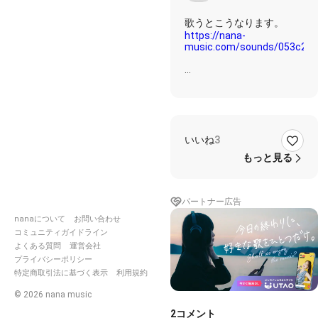
https://nana-
music.com/sounds/053c23
歌詞✩࿐⋆*
グラスに満たされた失意
いいね
3
君は飲み干して
涙に押し流される眠る テ
もっと見る
ーブルに伏せて
僕を許さず憎み続け責めて
もいいけど
パートナー広告
nanaについて
お問い合わせ
If you don't love me any
more, please let me go
コミュニティガイドライン
If you don't need me any
よくある質問
運営会社
more, please set me free
プライバシーポリシー
君のその寂しさ救えるのは
特定商取引法に基づく表示
利用規約
もう僕じゃない
©
2026
nana music
2
コメント