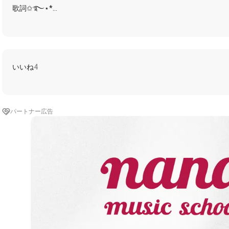
歌詞✩࿐⋆*
こんな風にあっけなく終わる1日
こんな風に愛した人を失う
バックミラー僅かに残る
いいね
4
夕焼け雲 幾重もの色を
静かに見つめてる
ひとり高速道路の上
青い高速道路の上
パートナー広告
#アキ浜田省吾
#アキ浜田省吾伴奏