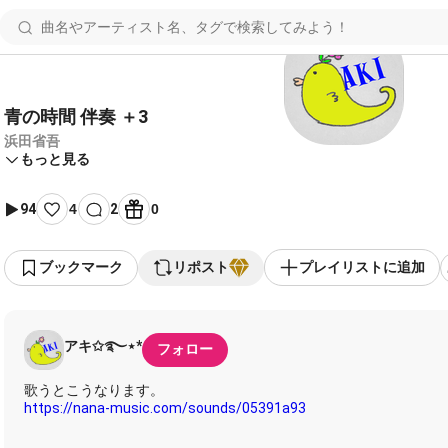
青の時間 伴奏 ＋3
浜田省吾
もっと見る
94
4
2
0
ブックマーク
リポスト
プレイリストに追加
アキ✩࿐⋆*
フォロー
https://nana-music.com/sounds/05391a93