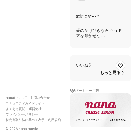
歌詞✩࿐⋆*
愛のかけひきなら もうド
アを叩かせない
君は何を僕に求めたの？心
の他に
ベッドには 涙の跡 疲れ果
てた愛しい横顔
あゝ でも二度とこの部屋
いいね
5
には帰れない
もっと見る
いつも 君を見てた キャン
パスの芝生の上で
あの日 話しかけた 黄昏の
パートナー広告
駅への道で
nanaについて
お問い合わせ
窓をうつ激しい雨 白いホ
テルせつない胸
コミュニティガイドライン
あゝ 愛してた 僕のすべて
よくある質問
運営会社
賭けて
プライバシーポリシー
特定商取引法に基づく表示
利用規約
この都会で 独り僕は
©
2026
nana music
生きてきたよ「寂しかあな