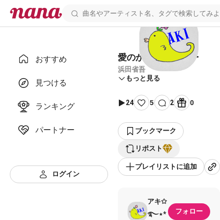
愛のかけひき -1キー
おすすめ
浜田省吾
もっと見る
見つける
24
5
2
0
ランキング
パートナー
ブックマーク
リポスト
プレイリストに追加
ログイン
アキ✩
フォロー
࿐⋆*