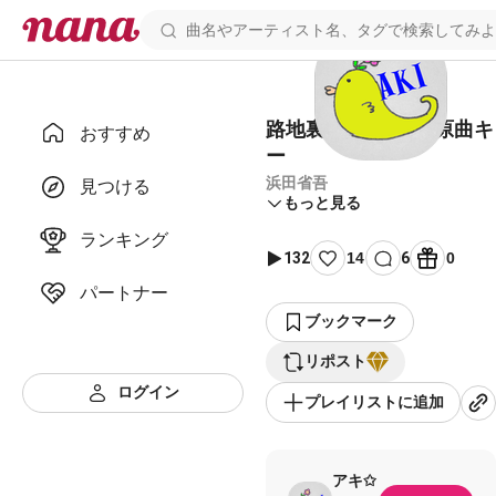
路地裏の少年 伴奏 原曲キ
おすすめ
ー
浜田省吾
見つける
もっと見る
ランキング
132
14
6
0
パートナー
ブックマーク
リポスト
ログイン
プレイリストに追加
アキ✩