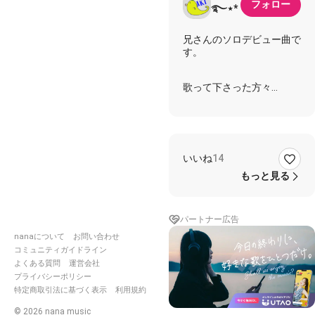
フォロー
࿐⋆*
兄さんのソロデビュー曲で
す。
歌って下さった方々
https://nana-
music.com/sounds/0526ad
ボーカルとハーモニカイン
いいね
14
して下さいました✨
もっと見る
https://nana-
music.com/sounds/0526f15
パートナー広告
nanaについて
お問い合わせ
コミュニティガイドライン
よくある質問
運営会社
https://nana-
music.com/sounds/068659
プライバシーポリシー
特定商取引法に基づく表示
利用規約
©
2026
nana music