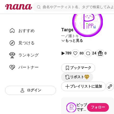
Target is you！
おすすめ
一ノ瀬トキヤ
もっと見る
見つける
789
80
24
0
ランキング
パートナー
ブックマーク
リポスト
プレイリストに追加
ログイン
ピップ
フォロー
です！