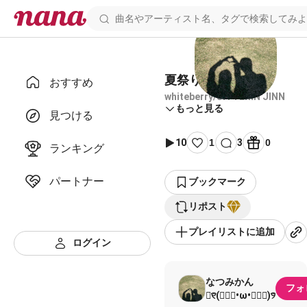
夏祭り コラボ済み
おすすめ
whiteberry/JITTERIN'JINN
もっと見る
見つける
10
1
3
0
ランキング
パートナー
ブックマーク
リポスト
プレイリストに追加
ログイン
なつみかん
フォ
୧⃛(๑⃙⃘•ω•๑⃙⃘)୨⃛