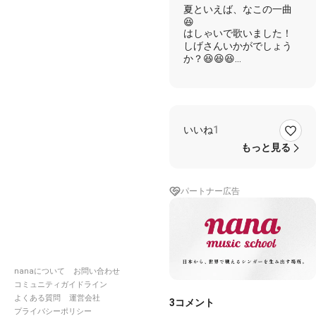
夏といえば、なこの一曲
😆
はしゃいで歌いました！
しげさんいかがでしょう
か？😆😆😆
以下しげさんのキャプショ
ンを貼らせて頂きたいと思
います😆
いいね
1
もっと見る
---------------------------------
---------------
パートナー広告
♠️しげ ♥️なつみかん
♠️♥️君がいた夏は
遠い夢の中
空に消えていった
打ち上げ花火
nanaについて
お問い合わせ
コミュニティガイドライン
♠️君の髪の香りはじけた
浴衣姿がまぶしすぎて
よくある質問
運営会社
3
コメント
♥️お祭りの夜は胸が騒いだ
プライバシーポリシー