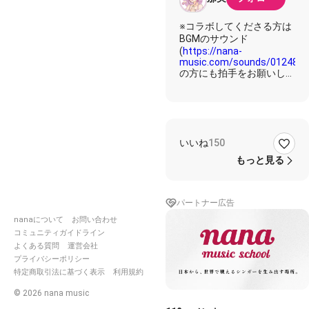
※コラボしてくださる方は
BGMのサウンド
(
https://nana-
music.com/sounds/012483
の方にも拍手をお願いしま
す🙇‍♀️
またくだらない台本書いて
しまった🙄
見た目は真面目な台本です
いいね
150
←
自分の身体が傷つくことを
もっと見る
わかっていながら、それで
も行こうする女の子を止め
ようとしてる男の子……み
パートナー広告
たいなね、そんな台本だけ
nanaについて
お問い合わせ
ど。
コミュニティガイドライン
『深夜のラーメン🍜🍥』と
よくある質問
運営会社
いうデブ活に勤しむ女の子
プライバシーポリシー
を好きになってしまった男
特定商取引法に基づく表示
利用規約
の子が、それ以上太って欲
©
2026
nana music
しくない一心で説得してる
だけの台本でございますw