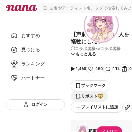
【声劇台本】お前一人を
おすすめ
犠牲にしない
◯コラボ者様×●コラボ者様
見つける
もっと見る
ランキング
1,460
150
112
0
パートナー
ブックマーク
リポスト
ログイン
プレイリストに追加
那実
フォロー