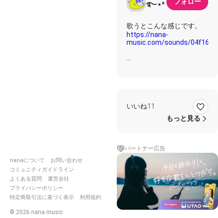
フォロー
࿐⋆*
https://nana-
music.com/sounds/04f16f3
歌詞✩࿐⋆*
誰から聞いたの そんな噂
いいね
11
を？
おれが誰も愛せない男だと
もっと見る
機械のように冷たく 働く
だけの奴
たぶん 本当さ
パートナー広告
nanaについて
お問い合わせ
独りでいるのは 苦痛じゃ
ない
コミュニティガイドライン
二人でいる寂しさなら知り
よくある質問
運営会社
すぎてる
プライバシーポリシー
だけど 君に出会ってから
特定商取引法に基づく表示
利用規約
胸の奥かすかな痛み感じは
©
2026
nana music
じめてる