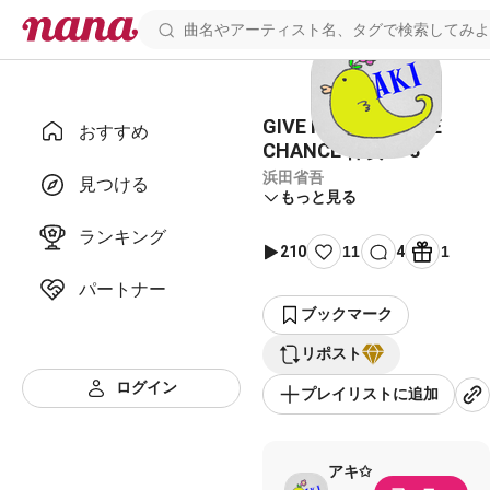
GIVE ME ONE MORE
おすすめ
CHANCE 伴奏 ＋3
浜田省吾
見つける
もっと見る
ランキング
210
11
4
1
パートナー
ブックマーク
リポスト
ログイン
プレイリストに追加
アキ✩