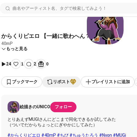
からくりピエロ 【一緒に歌わへん？(* ॑꒳ ॑* )】
40mP
もっと見る
24
1
2
0
ブックマーク
リポスト
プレイリストに追加
絵描きのUNICO
フォロー
とりあえずMUGIさんにどこまで同化できるか試してみた
（ついでだからちょっとにぎやかにしてみた）
#からくりピエロ
#40mP
#ちび
#ちゅうたろう
#Nyon
#MUGi