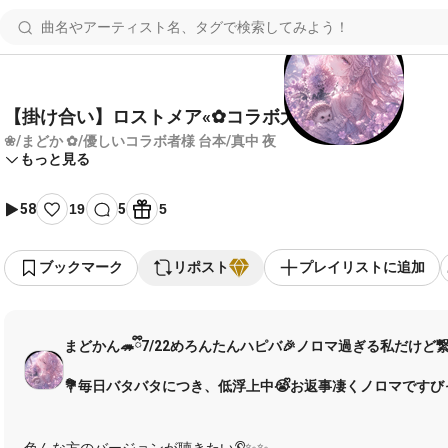
【掛け合い】ロストメア«‪✿‬コラボ大歓迎»
❀/まどか ✿/優しいコラボ者様 台本/真中 夜
もっと見る
58
19
5
5
ブックマーク
リポスト
プレイリストに追加
まどかん🦔ྀི7/22めろんたんハピバ🎉ノロマ過ぎる私だけ
💐毎日バタバタにつき、低浮上中😭ᩚお返事凄くノロマですびっ
🌙フォロバはね、人柄に惚れた方💓