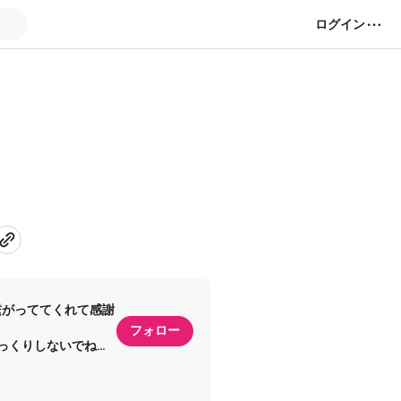
ログイン
ど繋がっててくれて感謝
フォロー
くりしないでね🦔ྀི