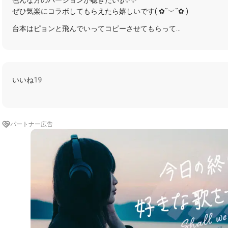
色んな‪方のバージョンが聴きたい👂✨✨
ぜひ気楽にコラボしてもらえたら嬉しいです( ✿˘︶˘✿ )
台本はピョンと飛んでいってコピーさせてもらって
演じちゃってくださいね🍀
下👇👇の注意事項は必ずお守りください💕
気持ちく楽しくやっていく為宜しくお願いします🙇‍♀️
いいね
19
過度な台本アレンジや台本を自分のキャプに貼る事は❌
⚠️コラボしたサウンドはキャプションに貼らせてくださいね✨載せ
てください💐
パートナー広告
⚠️伴奏者や台本者の方のところには、必ず拍手orコメントよろしく
⚠️私の所にもできたら拍手orコメ待ってます🙇‍♀️
🍑コラボしてくれた優しい方のご紹介🍑
https://nana-music.com/sounds/06a60427
https://nana-music.com/sounds/066eae35