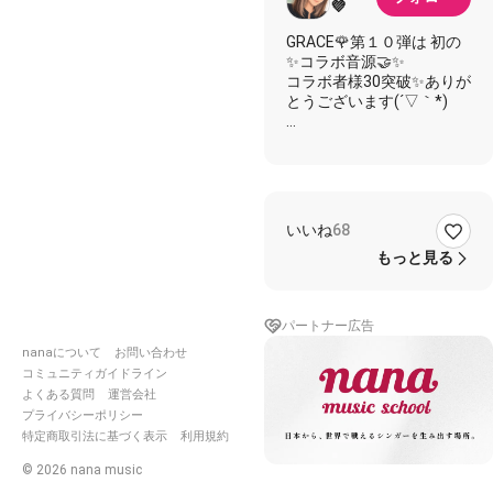
💜
GRACE🌹第１０弾は 初の
✨コラボ音源🤝✨
コラボ者様30突破✨ありが
とうございます(´▽｀*)
女の子はもちろん 男の子
も
一緒に ハニーフラッシュ
しましょ🤘😋♥️
2人で正座待ちしてます
いいね
68
（・＿・）／＼（・＿・）
もっと見る
🙏コラボ通知失礼します🙏
パートナー広告
チビさんのかっこいい伴奏
ありがとうございます✨
nanaについて
お問い合わせ
コミュニティガイドライン
｡oＯo｡.:♥:.｡oＯo｡.:♥:.｡oＯ
よくある質問
運営会社
o｡.:♥:.｡oＯo｡.:♥:.
プライバシーポリシー
特定商取引法に基づく表示
利用規約
🎵伴奏 ちびさん
©
2026
nana music
💜あゆ 🐤ぴよ 💋あなた 🌹