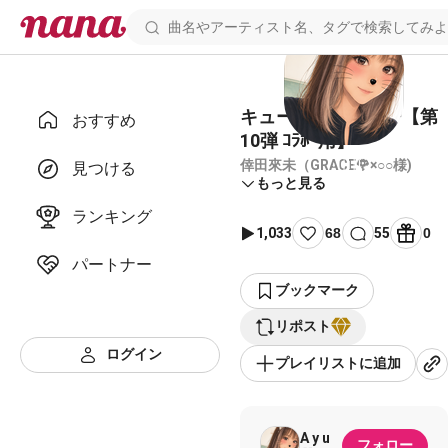
キューティーハニー【第
おすすめ
10弾 ｺﾗﾎﾞ用】
倖田來未（GRACE🌹×○○様)
見つける
もっと見る
ランキング
1,033
68
55
0
パートナー
ブックマーク
リポスト
ログイン
プレイリストに追加
A y u
フォロー