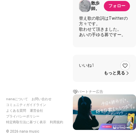
散歩
フォロー
師。
替え歌の歌詞はTwitterの
方々です。
歌わせて頂きました。
あいの手ゆる募ですー。
いいね
1
もっと見る
パートナー広告
nanaについて
お問い合わせ
コミュニティガイドライン
よくある質問
運営会社
プライバシーポリシー
特定商取引法に基づく表示
利用規約
©
2026
nana music