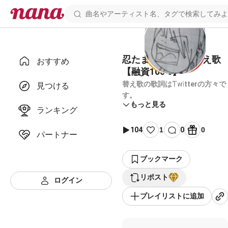
忍たま乱太郎 OP 替え歌
おすすめ
【融資100%】
替え歌の歌詞はTwitterの方々で
見つける
す。
もっと見る
ランキング
104
1
0
0
パートナー
ブックマーク
リポスト
ログイン
プレイリストに追加