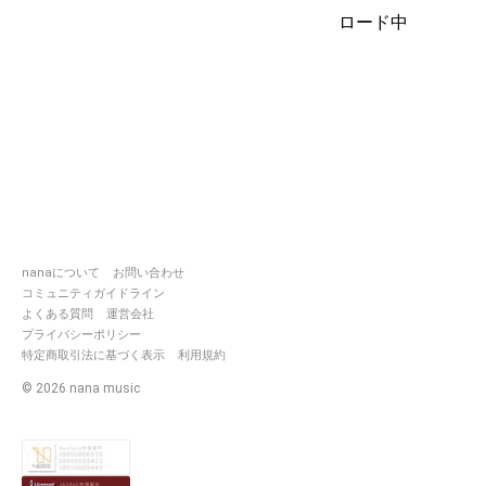
ロード中
🐱父さん母さん 今までご
めん
👾膝を震わせ 親指しゃぶ
る
👻兄さん姉さん それじゃ
あまたね
📚冴えない靴の 踵潰した
🗝見え張ったサイズで 型
紙を取る
🎮何だっていいのさ 代わ
りになれば
nanaについて
お問い合わせ
コミュニティガイドライン
🐱👾愛されたいと 口を零
よくある質問
運営会社
した
プライバシーポリシー
👻📚もっと丈夫なハサミ
特定商取引法に基づく表示
利用規約
で
全員）顔を切り取るのさ
©
2026
nana music
全員）全智全能の言葉を
ほら聞かせてよ
脳みそ以外 もういらない
と