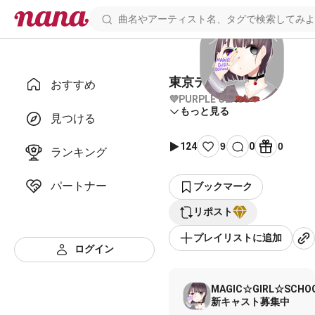
東京テディベア
おすすめ
💜PURPLE CLASS💜
もっと見る
見つける
124
9
0
0
ランキング
パートナー
ブックマーク
リポスト
プレイリストに追加
ログイン
MAGIC☆GIRL☆SCHO
新キャスト募集中