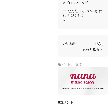
✩.*˚PURPLE✩.*˚
ーｰなんだっていいのさ 代
わりになれば
🐱「こんにちわ〜！
PURPLE CLASSで〜す」
👾「今回は《東京テディベ
ア》を歌わせて貰いまし
いいね
9
た。」
もっと見る
👻「…うん、いい感じのは
ず」
パートナー広告
📚「結構いい感じだと思
い…ます」
🗝「ふん。」
🎮「ふわぁ…眠い」
✩.*˚✩.*˚✩.*˚✩.*˚✩.*˚
0
コメント
《歌詞》