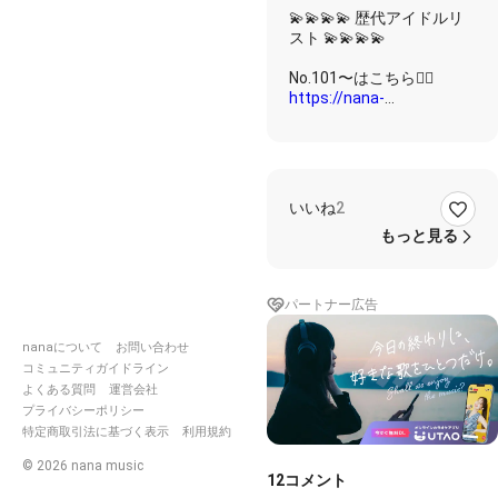
BIRTHDAY
💫💫💫💫 歴代アイドルリ
🎊✨52歳✨
スト 💫💫💫💫
歌うおじ
さん🙋🏻‍♂️
miyabi74
https://nana-
🚙サブ垢
music.com/sounds/0679db
■榊原郁恵…
いいね
2
https://nana-
music.com/sounds/04df598
もっと見る
■ピンク・レディー
56.ペッパー警部 (🌸らむち
パートナー広告
https://nana-
nanaについて
お問い合わせ
music.com/sounds/05d7e1
コミュニティガイドライン
よくある質問
運営会社
■松本伊代…
プライバシーポリシー
53.センチメンタル・ジャ
特定商取引法に基づく表示
利用規約
ーニー 専コラ
©
2026
nana music
•*¨*•.¸¸♬︎（miyabi74 ×
12
コメント