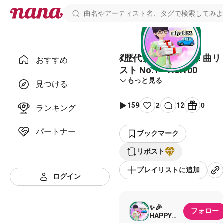
💃歴代アイドル企画‼️ 曲リ
おすすめ
スト No.1〜No.100
もっと見る
見つける
159
2
12
0
ランキング
パートナー
ブックマーク
リポスト
プレイリストに追加
ログイン
✨🎉
フォロー
HAPPY