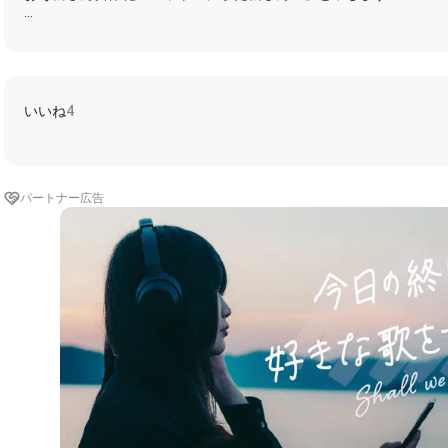
このユニットでは、おそ松さん女体化として、歌の投稿や声劇の投
にょた松さん！最初の投稿は、
「はなまるぴっぴはよいこだけ」です。💮💯
いいね
4
素晴らしいサウンドに仕上げました！！
良ければお聴きください！！✨✨
パートナー広告
❤️💙💚メンバー💜💛💗
https://nana-music.com/users/1593356/
https://nana-music.com/users/7884171/
https://nana-music.com/users/7307172
https://nana-music.com/users/6841883/