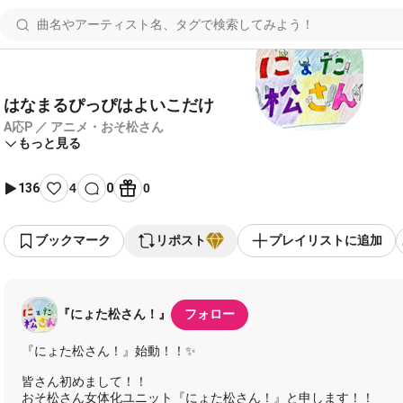
はなまるぴっぴはよいこだけ
A応P ／ アニメ・おそ松さん
もっと見る
136
4
0
0
ブックマーク
リポスト
プレイリストに追加
『にょた松さん！』
フォロー
『にょた松さん！』始動！！✨
皆さん初めまして！！
おそ松さん女体化ユニット『にょた松さん！』と申します！！