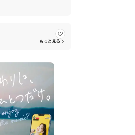
rSoup
#セガ
#SEGA
#ゲーム
#ゲ
もっと見る