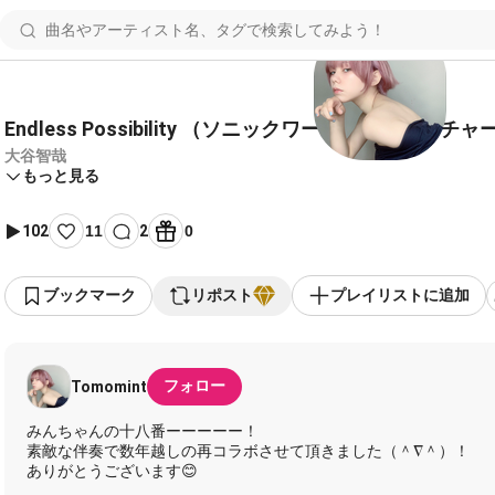
Endless Possibility （ソニックワールドアドベンチャ
大谷智哉
もっと見る
102
11
2
0
ブックマーク
リポスト
プレイリストに追加
フォロー
Tomomint
みんちゃんの十八番ーーーーー！
素敵な伴奏で数年越しの再コラボさせて頂きました（＾∇＾）！
ありがとうございます😊