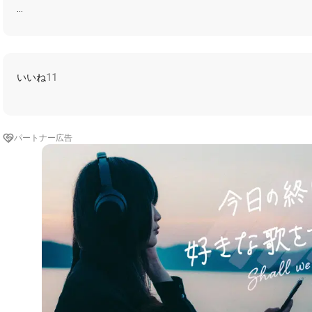
#SONIC
#ソニック
#ソニックワールドアドベンチャー
#Bowlingfo
ーム音楽
#ゲームBGM
#コラボ歓迎
#JaretReddick
いいね
11
パートナー広告