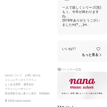
一人で寂しくシリーズ(笑)
もぅ、今年が終わります
ね…
2018年ありがとうござい
ましたm(*_ _)m
来年もよろしくお願いしま
す！！
今年、最後の投稿です(*´꒳
`*)
いいね
91
【僕が歌ってる他の
LIP×LIPさんの曲】
もっと見る
https://nana-
music.com/sounds/04519d1
パートナー広告
nanaについて
お問い合わせ
https://nana-
コミュニティガイドライン
music.com/sounds/045f0a1
よくある質問
運営会社
プライバシーポリシー
特定商取引法に基づく表示
利用規約
https://nana-
music.com/sounds/0488fc2
©
2026
nana music