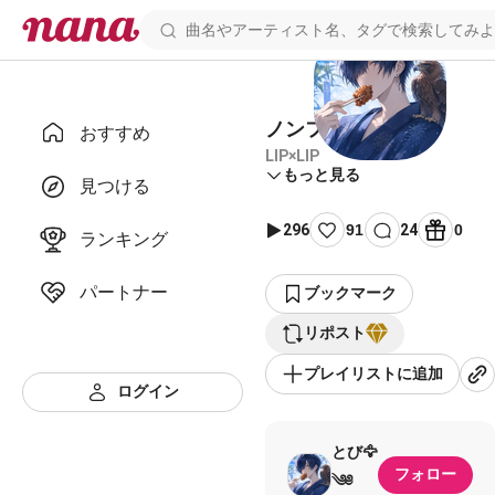
ノンファンタジー
おすすめ
LIP×LIP
もっと見る
見つける
296
91
24
0
ランキング
パートナー
ブックマーク
リポスト
プレイリストに追加
ログイン
とび🦅
フォロー
༄༅