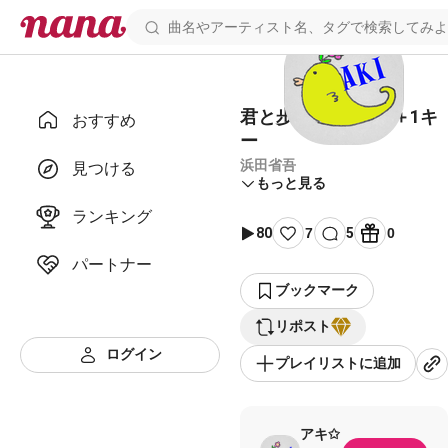
君と歩いた道 伴奏 ＋1キ
おすすめ
ー
浜田省吾
見つける
もっと見る
ランキング
80
7
5
0
パートナー
ブックマーク
リポスト
ログイン
プレイリストに追加
アキ✩