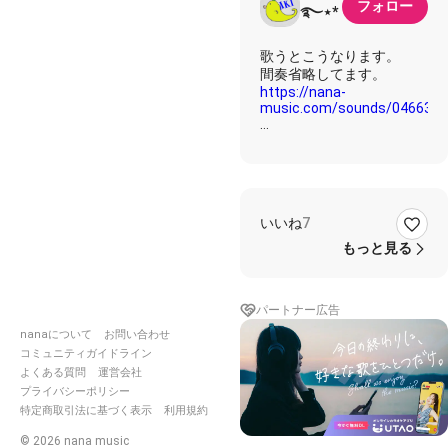
フォロー
࿐⋆*
歌うとこうなります。
https://nana-
music.com/sounds/0466380
歌詞•*¨*•.¸¸☆*･ﾟ
もし15才のあの夏に戻っ
いいね
7
て
そこからもう一度やり直せ
もっと見る
たら
どんな人生送るだろう?
パートナー広告
今よりも若く強い体
学んだ知恵 活かして
nanaについて
お問い合わせ
曲りくねった道を行こうと
コミュニティガイドライン
迷わない
よくある質問
運営会社
プライバシーポリシー
過ちや躓きを繰り返すこと
特定商取引法に基づく表示
利用規約
なく
夢の階段 真っ直ぐに駆け
©
2026
nana music