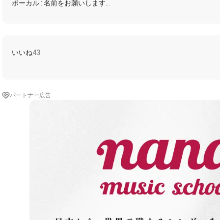
ボーカル : 名前をお願いします
ピアノ : さぴこ
ギター : ひな
ヴァイオリン : あき火
カホン : もち子
コラボの際はみんなに拍手お願いします
いいね
43
短めのイントロから
遠い君の思い出 笑い合えた日々
また季節は年をとって 夜風だけがただ優しいね
パートナー広告
思い出す幾千の涙
手をつないだ温もり
色あせないよ
回る世界が二人を包むから
恋しくて 誰よりも 恋しくて
祈る左手は 星空捕まえてこの声が君にまで 届いたら
同じ空のした 星たちに彩られ
輝くよね
#ひな伴奏