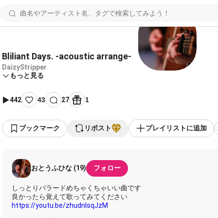
Bliliant Days. -acoustic arrange-
DaizyStripper
もっと見る
442
43
27
1
ブックマーク
リポスト
プレイリストに追加
おとうふひな (19)
フォロー
しっとりバラードめちゃくちゃいい曲です
https://youtu.be/zhudnlsqJzM