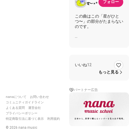
フォロー
࿐⋆*
この曲はこの「星がひと
つ〜」の部分がたまらない
のです。
歌詞•*¨*•.¸¸☆*･ﾟ
"星がひとつ空から降りて
きて
あたなの道を照らすの
いいね
12
よ"と
話してくれた
もっと見る
きっとそうだね
いつまでたっても石ころじ
ゃないさ
パートナー広告
遠くへ
nanaについて
お問い合わせ
遠くへと願った日々
コミュニティガイドライン
真直ぐに見ておくれ
よくある質問
運営会社
僕は泣いてる
プライバシーポリシー
君のために
特定商取引法に基づく表示
利用規約
©
2026
nana music