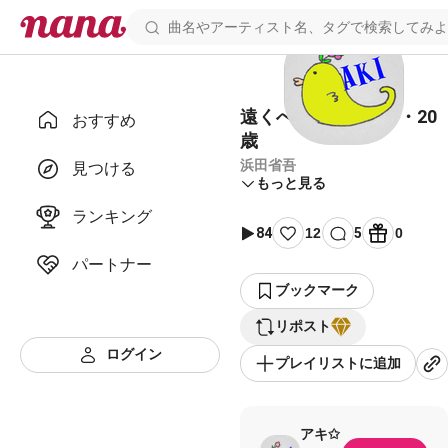
遠くへ -1973年・春・20
おすすめ
歳
浜田省吾
見つける
もっと見る
ランキング
84
12
5
0
パートナー
ブックマーク
リポスト
ログイン
プレイリストに追加
アキ✩