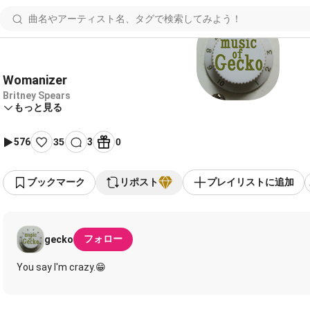
Womanizer
Britney Spears
もっと見る
576
35
3
0
ブックマーク
リポスト
プレイリストに追加
フォロー
gecko
You say I'm crazy.😁