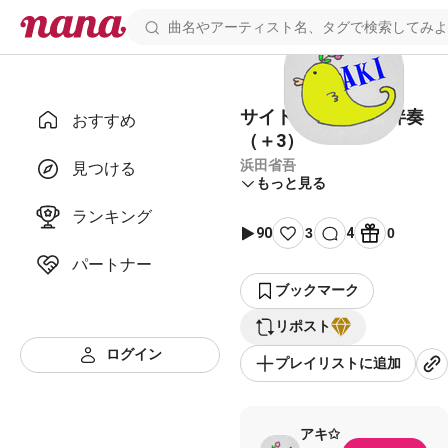
サイドシートの影 伴奏
おすすめ
（＋3）
浜田省吾
見つける
もっと見る
ランキング
90
3
4
0
パートナー
ブックマーク
リポスト
ログイン
プレイリストに追加
アキ✩