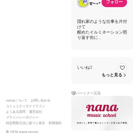
フォロー
࿐⋆*
隠れ家のような仕事を片付
けて
醒めたイルミネーション照
り返す街に
眩しい笑顔と一夜の慰めを
今夜も探してる ゲームの
ように
曖昧な痛みが押し寄せ去っ
いいね
3
てゆく
真夜中の通りを海へと走っ
もっと見る
てる
カーラジオ繰り返す無機質
なビート
パートナー広告
まるで僕の鼓動のように
nanaについて
お問い合わせ
誰かの腕に抱かれて眠りた
コミュニティガイドライン
い
よくある質問
運営会社
何も奪わぬ恋に落ちて
プライバシーポリシー
特定商取引法に基づく表示
利用規約
#アキ浜田省吾
©
2026
nana music