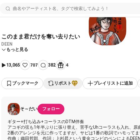
このまま君だけを奪い去りたい
DEEN
もっと見る
13,065
707
382
4
ブックマーク
リポスト
プレイリストに追加
そ～だい
フォロー
ギター+打ち込み+コーラスのDTM伴奏
アコギの弦も1年半ぶりに張り替え、苦手なUhコーラスも入れ、原
2番のアレンジを元に作ってますが、サビは1番の歌詞でハモってま
作曲：織田哲郎、作詞：上杉昇という黄金コンビのペンによるDEE