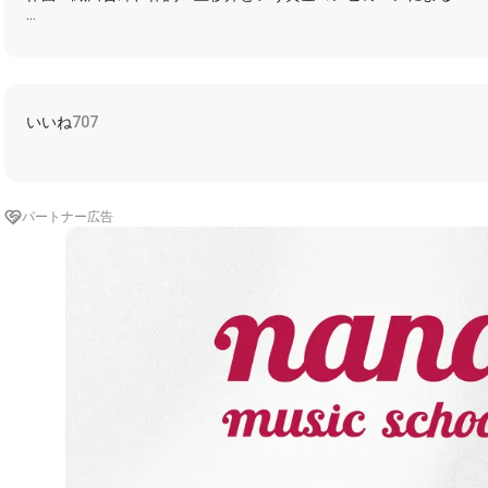
https://nana-music.com/sounds/0527ae3b
いいね
707
https://nana-music.com/playlists/1852458
https://nana-music.com/playlists/2564991/
■DEEN伴奏
https://nana-music.com/sounds/03d7b673/
パートナー広告
https://nana-music.com/sounds/03faf478/
※※※歌詞※※※
静かに佇む街並み
はしゃぎ疲れ ただ優しく
忘れたはずのこのさみしさ
ムネの扉たたいた
君の瞳にはボクがにじんで
消えゆく愛を知った